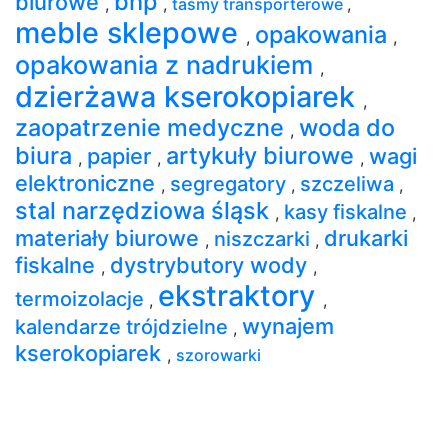
bhp
biurowe
,
,
taśmy transporterowe
,
meble sklepowe
opakowania
,
,
opakowania z nadrukiem
,
dzierżawa kserokopiarek
,
zaopatrzenie medyczne
woda do
,
biura
artykuły biurowe
papier
wagi
,
,
,
elektroniczne
segregatory
szczeliwa
,
,
,
stal narzędziowa śląsk
kasy fiskalne
,
,
materiały biurowe
drukarki
niszczarki
,
,
fiskalne
dystrybutory wody
,
,
ekstraktory
termoizolacje
,
,
wynajem
kalendarze trójdzielne
,
kserokopiarek
,
szorowarki