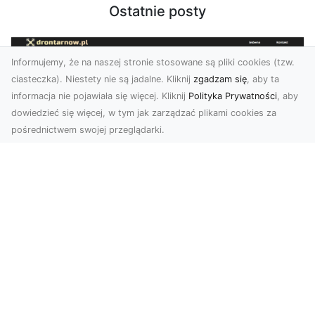
Ostatnie posty
Informujemy, że na naszej stronie stosowane są pliki cookies (tzw.
ciasteczka). Niestety nie są jadalne. Kliknij
zgadzam się
, aby ta
informacja nie pojawiała się więcej. Kliknij
Polityka Prywatności
, aby
dowiedzieć się więcej, w tym jak zarządzać plikami cookies za
pośrednictwem swojej przeglądarki.
Profesjonalne zdjęcia z drona Tarnów –
nowa perspektywa dla Twojego
biznesu
Chcesz podnieść swój biznes na wyższy poziom
i zachwycić klientów wyjątkowymi materiałami
wizual...