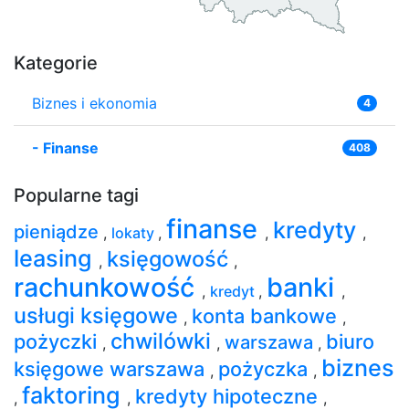
Kategorie
Biznes i ekonomia
4
-
Finanse
408
Popularne tagi
finanse
kredyty
pieniądze
,
lokaty
,
,
,
leasing
księgowość
,
,
rachunkowość
banki
,
kredyt
,
,
usługi księgowe
konta bankowe
,
,
chwilówki
pożyczki
biuro
warszawa
,
,
,
biznes
księgowe warszawa
pożyczka
,
,
faktoring
kredyty hipoteczne
,
,
,