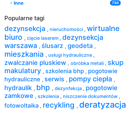
-
Inne
730
Popularne tagi
wirtualne
dezynsekcja
,
nieruchomości
,
biuro
dezynsekcja
,
cięcie laserem
,
warszawa
ślusarz
geodeta
,
,
,
mieszkania
,
usługi hydrauliczne
,
skup
zwalczanie pluskiew
,
obróbka metali
,
makulatury
szkolenia bhp
pogotowie
,
,
pompy ciepła
serwis
hydrauliczne
,
,
,
bhp
hydraulik
pogotowie
,
,
dezynfekcja
,
zamkowe
,
szkolenia
,
niszczenie dokumentów
,
deratyzacja
recykling
fotowoltaika
,
,