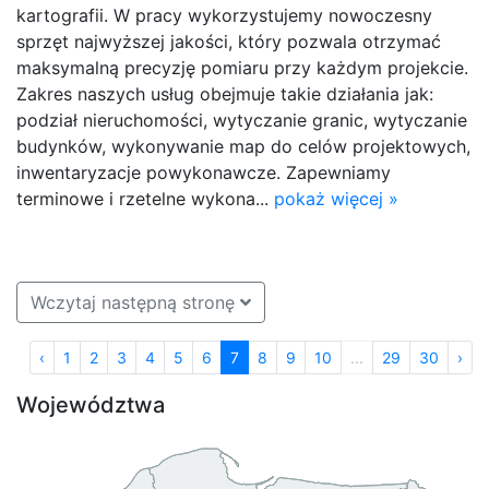
kartografii. W pracy wykorzystujemy nowoczesny
sprzęt najwyższej jakości, który pozwala otrzymać
maksymalną precyzję pomiaru przy każdym projekcie.
Zakres naszych usług obejmuje takie działania jak:
podział nieruchomości, wytyczanie granic, wytyczanie
budynków, wykonywanie map do celów projektowych,
inwentaryzacje powykonawcze. Zapewniamy
terminowe i rzetelne wykona...
pokaż więcej »
Wczytaj następną stronę
‹
1
2
3
4
5
6
7
8
9
10
...
29
30
›
Województwa