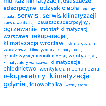
montaż klimatyzacji
osuszacze
,
odzysk ciepła
adsorpcyjne
,
,
pompy
serwis
serwis klimatyzacji
ciepła
,
,
,
osuszacz adsorpcyjny
serwis wentylacji
,
,
ogrzewanie
montaż klimatyzacji
,
rekuperacja
warszawa
,
,
klimatyzacja wrocław
klimatyzacja
,
warszawa
,
klimatyzatory
,
klimatyzator
,
wentylacja
gruntowy wymiennik ciepła
,
,
klimatyzacja
klimatyzatory warszawa
,
,
chłodnictwo
wentylacja mechaniczna
,
,
rekuperatory
klimatyzacja
,
gdynia
fotowoltaika
,
,
wentylatory