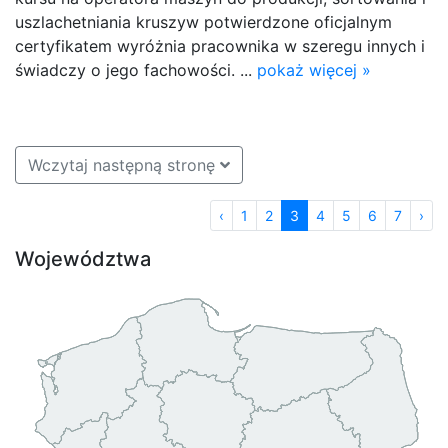
uszlachetniania kruszyw potwierdzone oficjalnym
certyfikatem wyróżnia pracownika w szeregu innych i
świadczy o jego fachowości. ...
pokaż więcej »
Wczytaj następną stronę
‹
1
2
3
4
5
6
7
›
Województwa