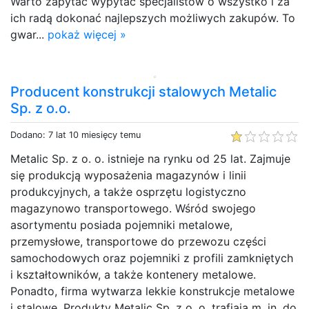
Warto zapytać wypytać specjalistów o wszystko i za
ich radą dokonać najlepszych możliwych zakupów. To
gwar...
pokaż więcej »
Producent konstrukcji stalowych Metalic
Sp. z o.o.
Dodano: 7 lat 10 miesięcy temu
Metalic Sp. z o. o. istnieje na rynku od 25 lat. Zajmuje
się produkcją wyposażenia magazynów i linii
produkcyjnych, a także osprzętu logistyczno
magazynowo transportowego. Wśród swojego
asortymentu posiada pojemniki metalowe,
przemysłowe, transportowe do przewozu części
samochodowych oraz pojemniki z profili zamkniętych
i kształtowników, a także kontenery metalowe.
Ponadto, firma wytwarza lekkie konstrukcje metalowe
i stalowe. Produkty Metalic Sp. z o. o. trafiają m. in. do