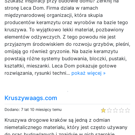
Szukasz inspiracji przy budowie domu? Zerknij na
stronę Leca Dom. Firma działa w ramach
międzynarodowej organizacji, która skupia
producentów keramzytu oraz wyrobów na bazie tego
kruszywa. To wyjątkowo lekki materiał, pozbawiony
elementów odżywczych. Z tego powodu nie jest
przyjaznym środowiskiem do rozwoju grzybów, pleśni,
omijają go również gryzonie. Na bazie keramzytu
powstają różne systemy budowania, bloczki, pustaki,
kształtki, mieszanki. Leca Dom pokazuje gotowe
rozwiązania, rysunki techni...
pokaż więcej »
Kruszywaags.com
Dodano: 7 lat 10 miesięcy temu
Kruszywa drogowe kraków są jedną z odmian
niemetalicznego materiału, który jest często używany
do prac budowlanych i znajduje w nich szerokie