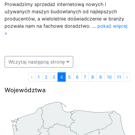
Prowadzimy sprzedaż internetową nowych i
używanych maszyn budowlanych od najlepszych
producentów, a wieloletnie doświadczenie w branży
pozwala nam na fachowe doradztwo. ...
pokaż więcej
»
Wczytaj następną stronę
‹
1
2
3
4
5
6
7
8
9
10
11
›
Województwa