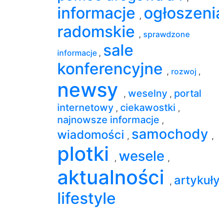
informacje
ogłoszeni
,
radomskie
,
sprawdzone
sale
informacje
,
konferencyjne
,
rozwoj
,
newsy
weselny
portal
,
,
internetowy
ciekawostki
,
,
najnowsze informacje
,
samochody
wiadomości
,
,
plotki
wesele
,
,
aktualności
artykuł
,
lifestyle