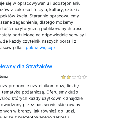
uje się w opracowywaniu i udostępnianiu
ów z zakresu lifestylu, kultury, sztuki a
aspektów życia. Starannie opracowujemy
szane zagadnienia, dlatego możemy
tość merytoryczną publikowanych treści.
stały podzielone na odpowiednie serwisy i
, że każdy czytelnik naszych portali z
aściwą dla...
pokaż więcej »
 Newsy dla Strażaków
 temu
iczy proponuje czytelnikom dużą liczbę
 tematyką pożarniczą. Oferujemy dużo
wśród których każdy użytkownik znajdzie
 Prowadzony przez nas serwis skierowany
ionych w branży, jak również do ludzi,
wiedzę z prezentowanego zakresu.