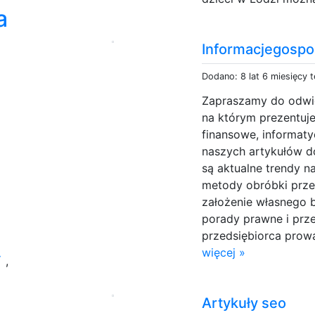
a
Informacjegospo
Dodano: 8 lat 6 miesięcy 
Zapraszamy do odwie
na którym prezentuj
finansowe, informat
naszych artykułów d
są aktualne trendy 
metody obróbki prz
założenie własnego b
porady prawne i prz
przedsiębiorca prow
więcej »
y
,
Artykuły seo