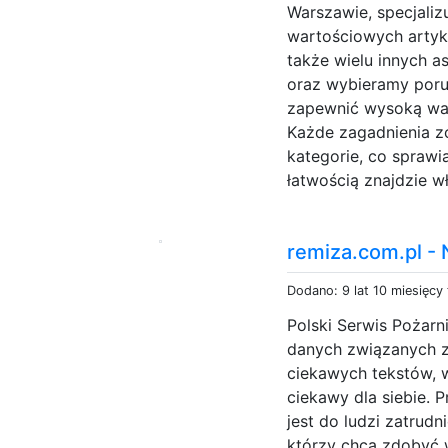
Warszawie, specjaliz
wartościowych artykuł
także wielu innych 
oraz wybieramy poru
zapewnić wysoką war
Każde zagadnienia zo
kategorie, co sprawia
łatwością znajdzie wł
remiza.com.pl -
Dodano: 9 lat 10 miesięcy
Polski Serwis Pożarn
danych związanych z
ciekawych tekstów, 
ciekawy dla siebie.
jest do ludzi zatrudn
którzy chcą zdobyć 