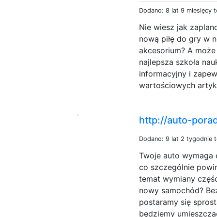
Dodano: 8 lat 9 miesięcy 
Nie wiesz jak zapla
nową piłę do gry w n
akcesorium? A może 
najlepsza szkoła nau
informacyjny i zapew
wartościowych artyk
http://auto-porad
Dodano: 9 lat 2 tygodnie 
Twoje auto wymaga c
co szczególnie powi
temat wymiany częśc
nowy samochód? Bez
postaramy się spros
będziemy umieszczać