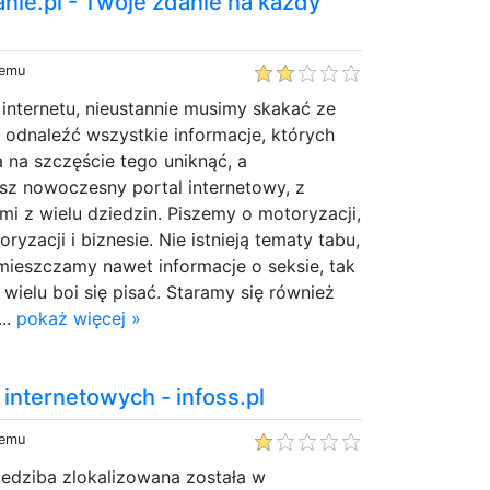
nie.pl - Twoje zdanie na każdy
temu
internetu, nieustannie musimy skakać ze
y odnaleźć wszystkie informacje, których
 na szczęście tego uniknąć, a
sz nowoczesny portal internetowy, z
i z wielu dziedzin. Piszemy o motoryzacji,
ryzacji i biznesie. Nie istnieją tematy tabu,
umieszczamy nawet informacje o seksie, tak
 wielu boi się pisać. Staramy się również
..
pokaż więcej »
internetowych - infoss.pl
temu
siedziba zlokalizowana została w