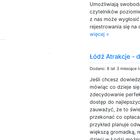
Umożliwiają swobod
czytelników poziomi
z nas może wygłosić
rejestrowania się na 
więcej »
Łódź Atrakcje - 
Dodano: 8 lat 3 miesiące 
Jeśli chcesz dowiedz
mówiąc co dzieje się 
zdecydowanie perfek
dostęp do najlepszyc
zauważyć, że to świe
przekonać co opłaca 
przykład planuje od
większą gromadką, ma
dzieci w Łodzi można