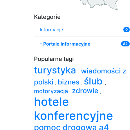
Kategorie
Informacje
0
-
Portale informacyjne
82
Popularne tagi
turystyka
wiadomości z
,
ślub
polski
biznes
,
,
,
zdrowie
motoryzacja
,
,
hotele
konferencyjne
,
pomoc drogowa a4
,