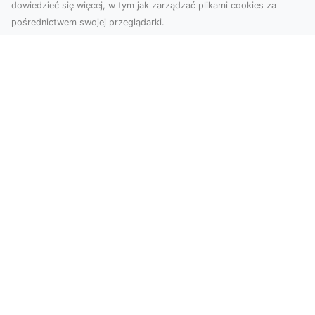
dowiedzieć się więcej, w tym jak zarządzać plikami cookies za
pośrednictwem swojej przeglądarki.
Profesjonalne zdjęcia z drona Tarnów –
nowa perspektywa dla Twojego
biznesu
Chcesz podnieść swój biznes na wyższy poziom
i zachwycić klientów wyjątkowymi materiałami
wizual...