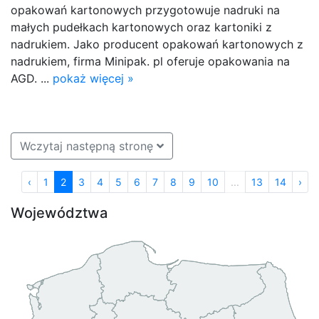
opakowań kartonowych przygotowuje nadruki na
małych pudełkach kartonowych oraz kartoniki z
nadrukiem. Jako producent opakowań kartonowych z
nadrukiem, firma Minipak. pl oferuje opakowania na
AGD. ...
pokaż więcej »
Wczytaj następną stronę
‹
1
2
3
4
5
6
7
8
9
10
...
13
14
›
Województwa