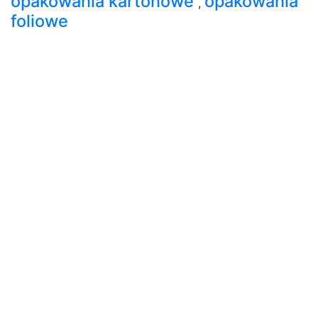
opakowania kartonowe
opakowania
,
foliowe