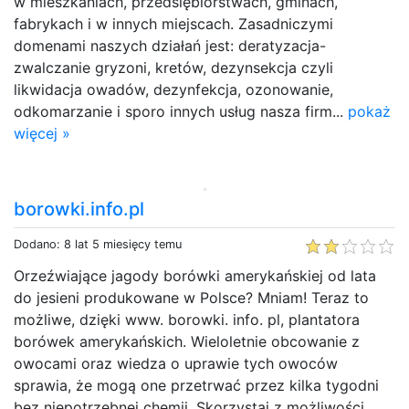
w mieszkaniach, przedsiębiorstwach, gminach,
fabrykach i w innych miejscach. Zasadniczymi
domenami naszych działań jest: deratyzacja-
zwalczanie gryzoni, kretów, dezynsekcja czyli
likwidacja owadów, dezynfekcja, ozonowanie,
odkomarzanie i sporo innych usług nasza firm...
pokaż
więcej »
borowki.info.pl
Dodano: 8 lat 5 miesięcy temu
Orzeźwiające jagody borówki amerykańskiej od lata
do jesieni produkowane w Polsce? Mniam! Teraz to
możliwe, dzięki www. borowki. info. pl, plantatora
borówek amerykańskich. Wieloletnie obcowanie z
owocami oraz wiedza o uprawie tych owoców
sprawia, że mogą one przetrwać przez kilka tygodni
bez niepotrzebnej chemii. Skorzystaj z możliwości