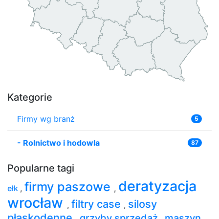
Kategorie
Firmy wg branż
5
-
Rolnictwo i hodowla
87
Popularne tagi
deratyzacja
firmy paszowe
ełk
,
,
wrocław
filtry case
silosy
,
,
płaskodenne
grzyby sprzedaż
maszyn
,
,
,