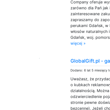
Company oferuje wyso
zarówno dla Pań jak 
zainteresowane zakup
zapraszamy do zapozn
perukami Gdańsk, w k
włosów naturalnych 
Gdańsk, woj. pomorsk
więcej »
GlobalGift.pl - 
Dodano: 6 lat 5 miesięcy 
Uważasz, że przydadz
o kubkach reklamowy
działalnością. Można
odzwierciedlenie po
stronie pewne doświa
bezcenne). Jeżeli chc