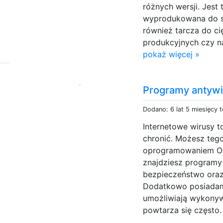
różnych wersji. Jest
wyprodukowana do sz
również tarcza do ci
produkcyjnych czy n
pokaż więcej »
Programy antywi
Dodano: 6 lat 5 miesięcy 
Internetowe wirusy to
chronić. Możesz teg
oprogramowaniem Ome
znajdziesz programy
bezpieczeństwo oraz
Dodatkowo posiadamy
umożliwiają wykonyw
-
powtarza się często. N