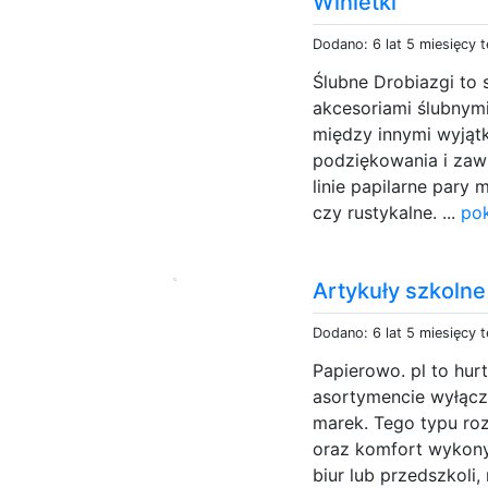
Winietki
Dodano: 6 lat 5 miesięcy 
Ślubne Drobiazgi to 
akcesoriami ślubnymi
między innymi wyjąt
podziękowania i zawi
linie papilarne pary
czy rustykalne. ...
pok
Artykuły szkolne
Dodano: 6 lat 5 miesięcy 
Papierowo. pl to hur
asortymencie wyłącz
marek. Tego typu ro
oraz komfort wykony
biur lub przedszkoli,