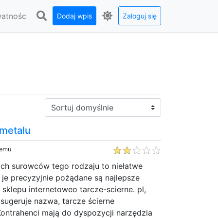
watnośc
Dodaj wpis
Zaloguj się
Sortuj:
 metalu
temu
ych surowców tego rodzaju to niełatwe
je precyzyjnie pożądane są najlepsze
 sklepu internetoweo tarcze-scierne. pl,
sugeruje nazwa, tarcze ścierne
Kontrahenci mają do dyspozycji narzędzia