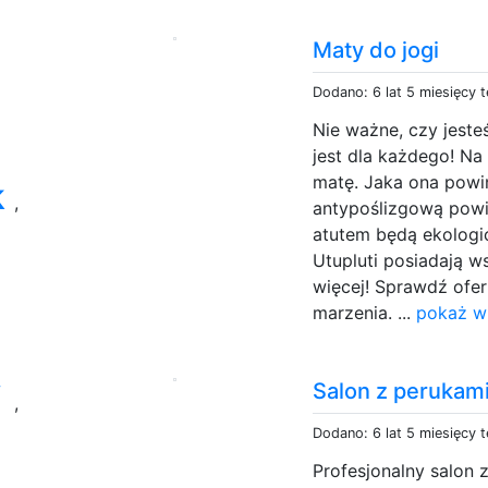
Maty do jogi
Dodano: 6 lat 5 miesięcy 
Nie ważne, czy jest
jest dla każdego! N
matę. Jaka ona powi
k
,
antypoślizgową pow
atutem będą ekologic
Utupluti posiadają w
więcej! Sprawdź ofer
marzenia. ...
pokaż wi
y
Salon z perukam
,
Dodano: 6 lat 5 miesięcy 
Profesjonalny salon