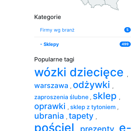
Kategorie
Firmy wg branż
5
-
Sklepy
499
Popularne tagi
wózki dziecięce
,
odżywki
warszawa
,
,
sklep
zaproszenia ślubne
,
,
oprawki
sklep z tytoniem
,
,
ubrania
tapety
,
,
pościel
e
prezenty
,
,