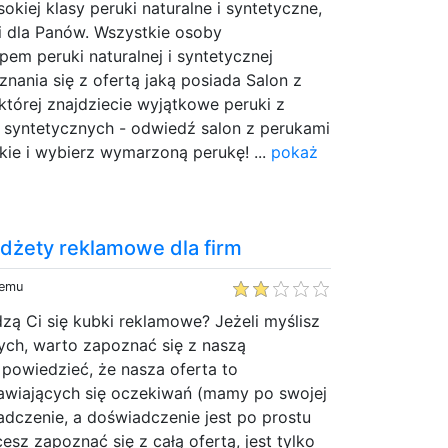
kiej klasy peruki naturalne i syntetyczne,
i dla Panów. Wszystkie osoby
em peruki naturalnej i syntetycznej
ania się z ofertą jaką posiada Salon z
tórej znajdziecie wyjątkowe peruki z
i syntetycznych - odwiedź salon z perukami
ie i wybierz wymarzoną perukę! ...
pokaż
gadżety reklamowe dla firm
temu
ą Ci się kubki reklamowe? Jeżeli myślisz
ch, warto zapoznać się z naszą
 powiedzieć, że nasza oferta to
jawiających się oczekiwań (mamy po swojej
dczenie, a doświadczenie jest po prostu
esz zapoznać się z całą ofertą, jest tylko