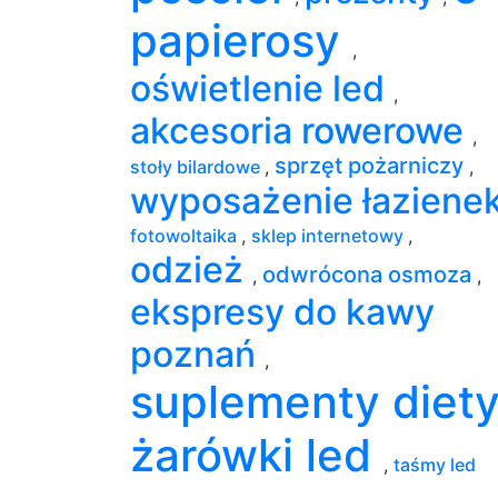
papierosy
,
oświetlenie led
,
akcesoria rowerowe
,
sprzęt pożarniczy
stoły bilardowe
,
,
wyposażenie łaziene
fotowoltaika
,
sklep internetowy
,
odzież
odwrócona osmoza
,
,
ekspresy do kawy
poznań
,
suplementy diet
żarówki led
,
taśmy led