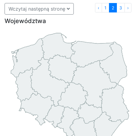
‹
1
2
3
›
Wczytaj następną stronę
Województwa