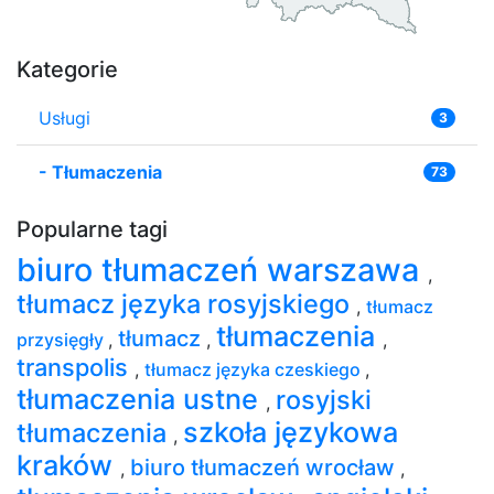
Kategorie
Usługi
3
-
Tłumaczenia
73
Popularne tagi
biuro tłumaczeń warszawa
,
tłumacz języka rosyjskiego
,
tłumacz
tłumaczenia
tłumacz
przysięgły
,
,
,
transpolis
,
tłumacz języka czeskiego
,
tłumaczenia ustne
rosyjski
,
szkoła językowa
tłumaczenia
,
kraków
biuro tłumaczeń wrocław
,
,