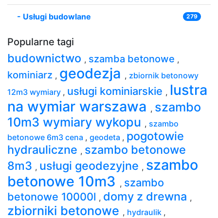
-
Usługi budowlane
279
Popularne tagi
budownictwo
szamba betonowe
,
,
geodezja
kominiarz
,
,
zbiornik betonowy
lustra
usługi kominiarskie
12m3 wymiary
,
,
na wymiar warszawa
szambo
,
10m3 wymiary wykopu
,
szambo
pogotowie
betonowe 6m3 cena
,
geodeta
,
hydrauliczne
szambo betonowe
,
szambo
8m3
usługi geodezyjne
,
,
betonowe 10m3
szambo
,
domy z drewna
betonowe 10000l
,
,
zbiorniki betonowe
,
hydraulik
,