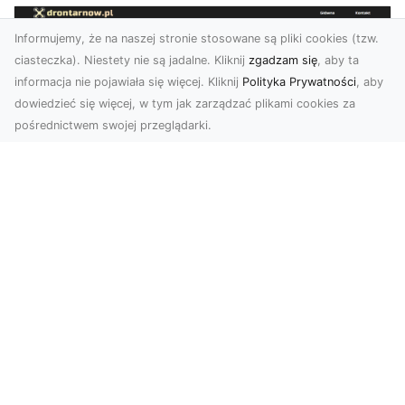
Informujemy, że na naszej stronie stosowane są pliki cookies (tzw.
ciasteczka). Niestety nie są jadalne. Kliknij
zgadzam się
, aby ta
informacja nie pojawiała się więcej. Kliknij
Polityka Prywatności
, aby
dowiedzieć się więcej, w tym jak zarządzać plikami cookies za
pośrednictwem swojej przeglądarki.
Profesjonalne zdjęcia z drona Tarnów –
nowa perspektywa dla Twojego
biznesu
Chcesz podnieść swój biznes na wyższy poziom
i zachwycić klientów wyjątkowymi materiałami
wizual...