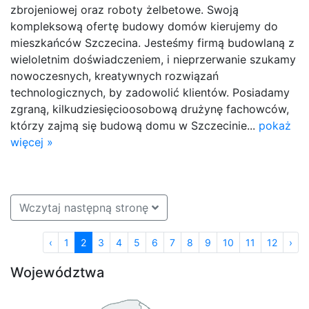
zbrojeniowej oraz roboty żelbetowe. Swoją
kompleksową ofertę budowy domów kierujemy do
mieszkańców Szczecina. Jesteśmy firmą budowlaną z
wieloletnim doświadczeniem, i nieprzerwanie szukamy
nowoczesnych, kreatywnych rozwiązań
technologicznych, by zadowolić klientów. Posiadamy
zgraną, kilkudziesięcioosobową drużynę fachowców,
którzy zajmą się budową domu w Szczecinie...
pokaż
więcej »
Wczytaj następną stronę
‹
1
2
3
4
5
6
7
8
9
10
11
12
›
Województwa