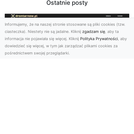
Ostatnie posty
Informujemy, że na naszej stronie stosowane są pliki cookies (tzw.
ciasteczka). Niestety nie są jadalne. Kliknij
zgadzam się
, aby ta
informacja nie pojawiała się więcej. Kliknij
Polityka Prywatności
, aby
dowiedzieć się więcej, w tym jak zarządzać plikami cookies za
pośrednictwem swojej przeglądarki.
Profesjonalne zdjęcia z drona Tarnów –
nowa perspektywa dla Twojego
biznesu
Chcesz podnieść swój biznes na wyższy poziom
i zachwycić klientów wyjątkowymi materiałami
wizual...