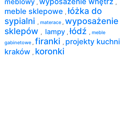
wyposażenie wnętrz
meblowy
,
,
łóżka do
meble sklepowe
,
sypialni
wyposażenie
,
materace
,
sklepów
łódź
lampy
,
,
,
meble
firanki
projekty kuchni
gabinetowe
,
,
koronki
kraków
,