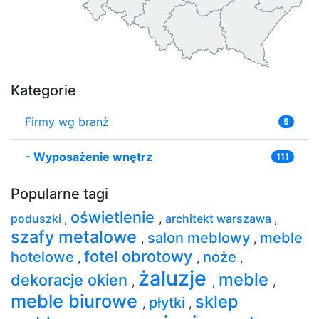
Kategorie
Firmy wg branż
5
-
Wyposażenie wnętrz
111
Popularne tagi
oświetlenie
poduszki
,
,
architekt warszawa
,
szafy metalowe
salon meblowy
meble
,
,
fotel obrotowy
hotelowe
noże
,
,
,
żaluzje
meble
dekoracje okien
,
,
,
meble biurowe
sklep
płytki
,
,