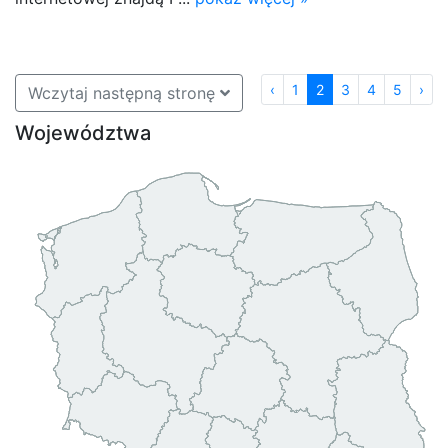
‹
1
2
3
4
5
›
Wczytaj następną stronę
Województwa