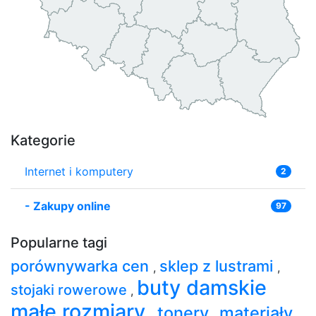
Kategorie
Internet i komputery
2
-
Zakupy online
97
Popularne tagi
porównywarka cen
sklep z lustrami
,
,
buty damskie
stojaki rowerowe
,
małe rozmiary
tonery
materiały
,
,
,