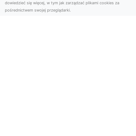
dowiedzieć się więcej, w tym jak zarządzać plikami cookies za
pośrednictwem swojej przeglądarki.
Profesjonalne zdjęcia z drona Tarnów –
nowa perspektywa dla Twojego
biznesu
Chcesz podnieść swój biznes na wyższy poziom
i zachwycić klientów wyjątkowymi materiałami
wizual...