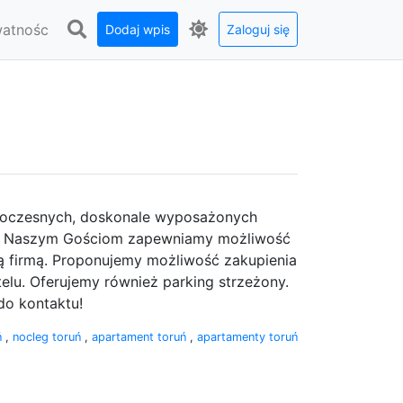
watnośc
Dodaj wpis
Zaloguj się
woczesnych, doskonale wyposażonych
nia. Naszym Gościom zapewniamy możliwość
szą firmą. Proponujemy możliwość zakupienia
elu. Oferujemy również parking strzeżony.
do kontaktu!
ń
,
nocleg toruń
,
apartament toruń
,
apartamenty toruń