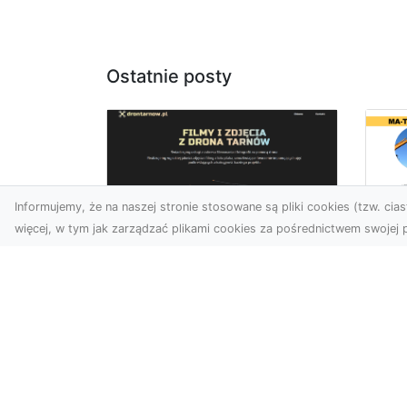
Ostatnie posty
Informujemy, że na naszej stronie stosowane są pliki cookies (tzw. ciast
więcej, w tym jak zarządzać plikami cookies za pośrednictwem swojej p
Us
Profesjonalne zdjęcia
Wy
z drona Tarnów –
Ra
nowa perspektywa
Za
dla Twojego biznesu
Ko
Ro
Chcesz podnieść swój
biznes na wyższy poziom i
MA
zachwycić klientów