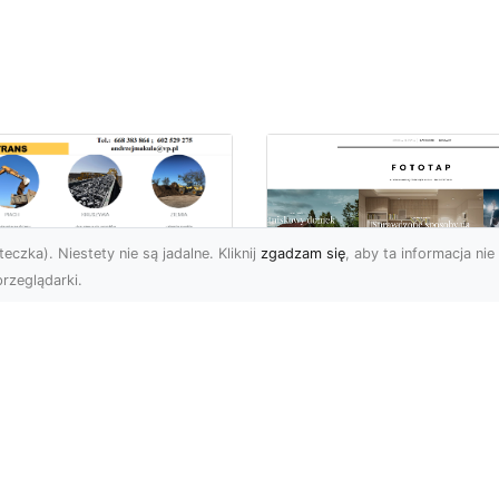
eczka). Niestety nie są jadalne. Kliknij
zgadzam się
, aby ta informacja nie 
rzeglądarki.
ługi Koparkowe i
burzenia w
Niech klimat wielki
domiu – MA-TRANS
miast zagości w
pewnia
Twoim domu!
mpleksowe
związania
Kiedy chcemy stylowo
ozdobić nasze cztery
-TRANS – Specjalista od