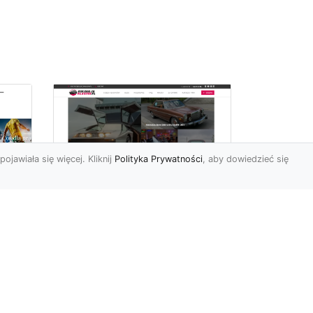
pojawiała się więcej. Kliknij
Polityka Prywatności
, aby dowiedzieć się
ch
Złoty Mustang:
Prezentacja
najdroższej wersji
legendarnego
samochodu w salonie