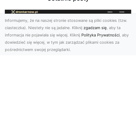
Informujemy, że na naszej stronie stosowane są pliki cookies (tzw.
ciasteczka). Niestety nie są jadalne. Kliknij
zgadzam się
, aby ta
informacja nie pojawiała się więcej. Kliknij
Polityka Prywatności
, aby
dowiedzieć się więcej, w tym jak zarządzać plikami cookies za
pośrednictwem swojej przeglądarki.
Profesjonalne zdjęcia z drona Tarnów –
nowa perspektywa dla Twojego
biznesu
Chcesz podnieść swój biznes na wyższy poziom
i zachwycić klientów wyjątkowymi materiałami
wizual...