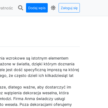
watnośc
Dodaj wpis
Zaloguj się
nia wzrokowe są istotnym elementem
ażone w światła, dzięki którym doznania
le jest dość specyficzną imprezą na której
, że często dzieli ich kilkadziesiąt lat
rsze, dlatego ważne, aby dostarczyć im
ez wątpienia dekoracja weselna, która
łodzi. Firma Anma świadczy usługi
ą to wesela. Poza dekoracjami oferujemy