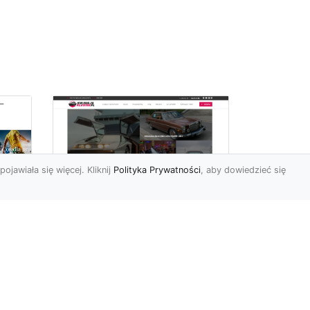
pojawiała się więcej. Kliknij
Polityka Prywatności
, aby dowiedzieć się
ch
Złoty Mustang:
Prezentacja
najdroższej wersji
legendarnego
samochodu w salonie