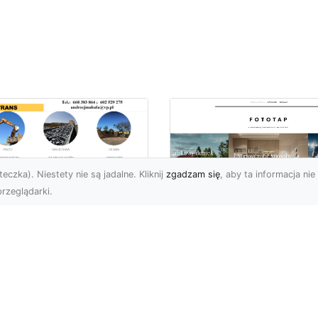
eczka). Niestety nie są jadalne. Kliknij
zgadzam się
, aby ta informacja nie 
rzeglądarki.
ługi Koparkowe i
burzenia w
Niech klimat wielki
domiu – MA-TRANS
miast zagości w
pewnia
Twoim domu!
mpleksowe
związania
Kiedy chcemy stylowo
ozdobić nasze cztery