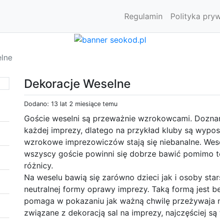
Regulamin
Polityka pry
lne
Dekoracje Weselne
Dodano: 13 lat 2 miesiące temu
Goście weselni są przeważnie wzrokowcami. Dozna
każdej imprezy, dlatego na przykład kluby są wypos
wzrokowe imprezowiczów stają się niebanalne. Wese
wszyscy goście powinni się dobrze bawić pomimo tego
różnicy.
Na weselu bawią się zarówno dzieci jak i osoby sta
neutralnej formy oprawy imprezy. Taką formą jest b
pomaga w pokazaniu jak ważną chwilę przeżywaja m
związane z dekoracją sal na imprezy, najczęściej s