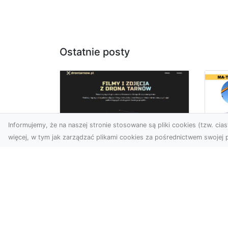
Ostatnie posty
Informujemy, że na naszej stronie stosowane są pliki cookies (tzw. ciast
więcej, w tym jak zarządzać plikami cookies za pośrednictwem swojej p
Us
Profesjonalne zdjęcia
Wy
z drona Tarnów –
Ra
nowa perspektywa
Za
dla Twojego biznesu
Ko
Ro
Chcesz podnieść swój
biznes na wyższy poziom i