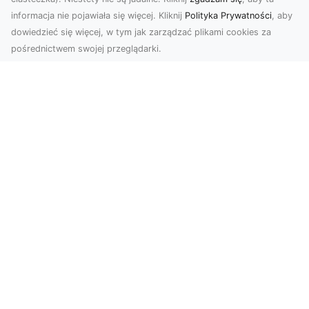
informacja nie pojawiała się więcej. Kliknij
Polityka Prywatności
, aby
dowiedzieć się więcej, w tym jak zarządzać plikami cookies za
pośrednictwem swojej przeglądarki.
Profesjonalne zdjęcia z drona Tarnów –
nowa perspektywa dla Twojego
biznesu
Chcesz podnieść swój biznes na wyższy poziom
i zachwycić klientów wyjątkowymi materiałami
wizual...