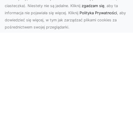
ciasteczka). Niestety nie są jadalne. Kliknij
zgadzam się
, aby ta
informacja nie pojawiała się więcej. Kliknij
Polityka Prywatności
, aby
dowiedzieć się więcej, w tym jak zarządzać plikami cookies za
pośrednictwem swojej przeglądarki.
Profesjonalne zdjęcia z drona Tarnów –
nowa perspektywa dla Twojego
biznesu
Chcesz podnieść swój biznes na wyższy poziom
i zachwycić klientów wyjątkowymi materiałami
wizual...