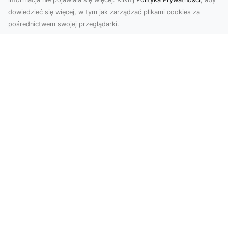
dowiedzieć się więcej, w tym jak zarządzać plikami cookies za
pośrednictwem swojej przeglądarki.
Profesjonalne zdjęcia z drona Tarnów –
nowa perspektywa dla Twojego
biznesu
Chcesz podnieść swój biznes na wyższy poziom
i zachwycić klientów wyjątkowymi materiałami
wizual...