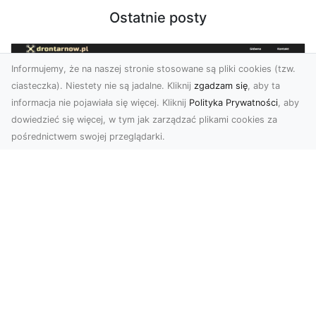
Ostatnie posty
Informujemy, że na naszej stronie stosowane są pliki cookies (tzw.
ciasteczka). Niestety nie są jadalne. Kliknij
zgadzam się
, aby ta
informacja nie pojawiała się więcej. Kliknij
Polityka Prywatności
, aby
dowiedzieć się więcej, w tym jak zarządzać plikami cookies za
pośrednictwem swojej przeglądarki.
Profesjonalne zdjęcia z drona Tarnów –
nowa perspektywa dla Twojego
biznesu
Chcesz podnieść swój biznes na wyższy poziom
i zachwycić klientów wyjątkowymi materiałami