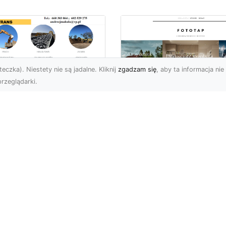
eczka). Niestety nie są jadalne. Kliknij
zgadzam się
, aby ta informacja nie 
rzeglądarki.
ługi Koparkowe i
burzenia w
Niech klimat wielki
domiu – MA-TRANS
miast zagości w
pewnia
Twoim domu!
mpleksowe
związania
Kiedy chcemy stylowo
ozdobić nasze cztery
-TRANS – Specjalista od
ściany, przede wszystki
burzeń i Rozbiórek
zastanawiamy się nad t
rma MA-TRANS z
jak ...
omia oferuje szeroki
res us...