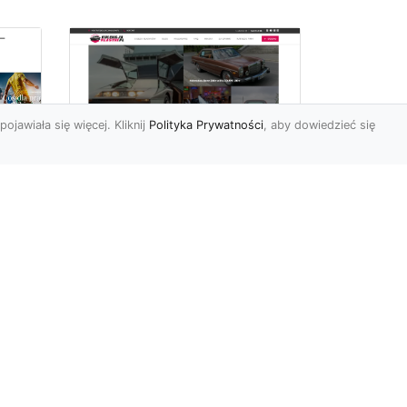
pojawiała się więcej. Kliknij
Polityka Prywatności
, aby dowiedzieć się
ch
Złoty Mustang:
Prezentacja
najdroższej wersji
legendarnego
samochodu w salonie
Forda
m
ym,
Wstęp Witajcie miłośnicy
czterech kółek i
przesyconych adrenaliny