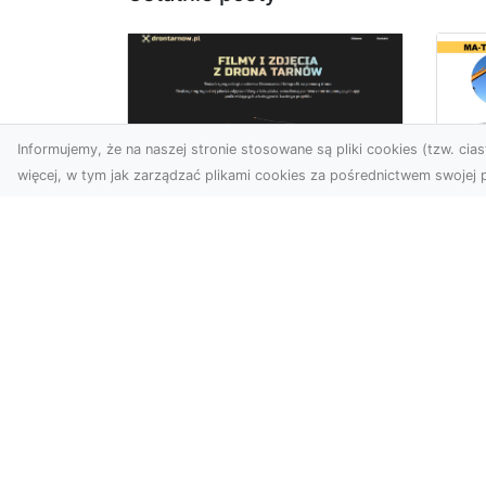
Informujemy, że na naszej stronie stosowane są pliki cookies (tzw. ciast
więcej, w tym jak zarządzać plikami cookies za pośrednictwem swojej p
Us
Profesjonalne zdjęcia
Wy
z drona Tarnów –
Ra
nowa perspektywa
Za
dla Twojego biznesu
Ko
Ro
Chcesz podnieść swój
biznes na wyższy poziom i
MA
zachwycić klientów
Wy
wyjątkowymi materiałami
Fi
wizual...
Rad
zak