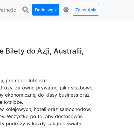
watnośc
Dodaj wpis
Zaloguj się
Bilety do Azji, Australii,
zji, promocje lotnicze.
dróży, zarówno prywatnej jak i służbowej.
sy ekonomicznej do klasy business oraz
e lotnicze.
tów kolejowych, hoteli oraz samochodów.
upy. Wszystko po to, aby dostosować
ty podróży w każdy zakątek świata.