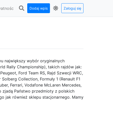
watnośc
Dodaj wpis
Zaloguj się
wu największy wybór oryginalnych
 Rally Championship), takich rajdów jak:
h, Peugeot, Ford Team RS, Rajd Szwecji WRC,
 Solberg Collection, Formuły 1 (Renault F1
ber, Ferrari, Vodafone McLaren Mercedes,
o zjadą Państwo przedmioty z polskich
go jak również sklepu stacjonarnego. Mamy