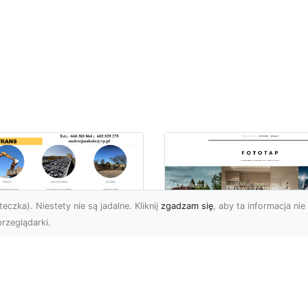
eczka). Niestety nie są jadalne. Kliknij
zgadzam się
, aby ta informacja nie 
rzeglądarki.
ługi Koparkowe i
burzenia w
Niech klimat wielki
domiu – MA-TRANS
miast zagości w
pewnia
Twoim domu!
mpleksowe