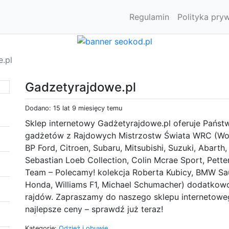
Regulamin
Polityka pry
.pl
Gadzetyrajdowe.pl
Dodano: 15 lat 9 miesięcy temu
Sklep internetowy Gadżetyrajdowe.pl oferuje Państ
gadżetów z Rajdowych Mistrzostw Świata WRC (World
BP Ford, Citroen, Subaru, Mitsubishi, Suzuki, Abart
Sebastian Loeb Collection, Colin Mcrae Sport, Petter
Team – Polecamy! kolekcja Roberta Kubicy, BMW Sau
Honda, Williams F1, Michael Schumacher) dodatkow
rajdów. Zapraszamy do naszego sklepu internetowe
najlepsze ceny – sprawdź już teraz!
Kategorie:
Odzież i obuwie