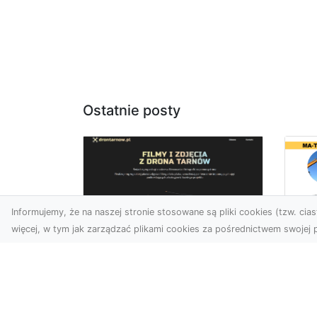
Ostatnie posty
Informujemy, że na naszej stronie stosowane są pliki cookies (tzw. ciast
więcej, w tym jak zarządzać plikami cookies za pośrednictwem swojej p
Us
Profesjonalne zdjęcia
Wy
z drona Tarnów –
Ra
nowa perspektywa
Za
dla Twojego biznesu
Ko