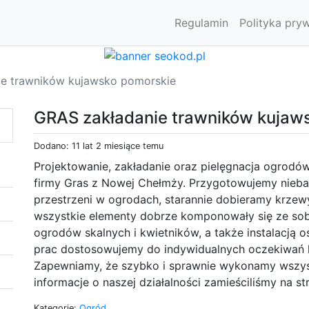
Regulamin
Polityka pry
e trawników kujawsko pomorskie
GRAS zakładanie trawników kujaw
Dodano: 11 lat 2 miesiące temu
Projektowanie, zakładanie oraz pielęgnacja ogrodów
firmy Gras z Nowej Chełmży. Przygotowujemy nieb
przestrzeni w ogrodach, starannie dobieramy krzewy,
wszystkie elementy dobrze komponowały się ze sob
ogrodów skalnych i kwietników, a także instalacją 
prac dostosowujemy do indywidualnych oczekiwań k
Zapewniamy, że szybko i sprawnie wykonamy wszys
informacje o naszej działalności zamieściliśmy na st
Kategorie:
Ogród