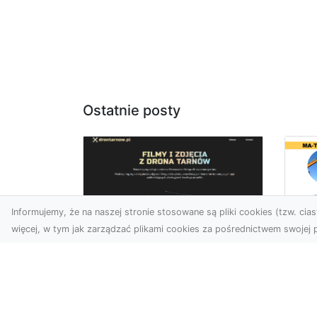
Ostatnie posty
Informujemy, że na naszej stronie stosowane są pliki cookies (tzw. ciast
więcej, w tym jak zarządzać plikami cookies za pośrednictwem swojej p
Us
Profesjonalne zdjęcia
Wy
z drona Tarnów –
Ra
nowa perspektywa
Za
dla Twojego biznesu
Ko