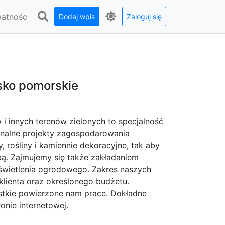
watnośc
Dodaj wpis
Zaloguj się
sko pomorskie
 i innych terenów zielonych to specjalność
analne projekty zagospodarowania
 rośliny i kamiennie dekoracyjne, tak aby
ą. Zajmujemy się także zakładaniem
oświetlenia ogrodowego. Zakres naszych
lienta oraz określonego budżetu.
tkie powierzone nam prace. Dokładne
ronie internetowej.