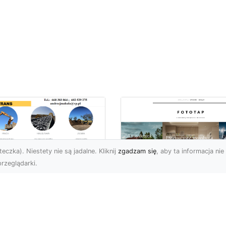
eczka). Niestety nie są jadalne. Kliknij
zgadzam się
, aby ta informacja nie 
rzeglądarki.
ługi Koparkowe i
burzenia w
Niech klimat wielki
domiu – MA-TRANS
miast zagości w
pewnia
Twoim domu!
mpleksowe