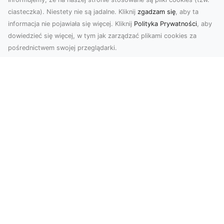
ciasteczka). Niestety nie są jadalne. Kliknij
zgadzam się
, aby ta
informacja nie pojawiała się więcej. Kliknij
Polityka Prywatności
, aby
dowiedzieć się więcej, w tym jak zarządzać plikami cookies za
pośrednictwem swojej przeglądarki.
Profesjonalne zdjęcia z drona Tarnów –
nowa perspektywa dla Twojego
biznesu
Chcesz podnieść swój biznes na wyższy poziom
i zachwycić klientów wyjątkowymi materiałami
wizual...