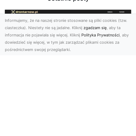
Informujemy, że na naszej stronie stosowane są pliki cookies (tzw.
ciasteczka). Niestety nie są jadalne. Kliknij
zgadzam się
, aby ta
informacja nie pojawiała się więcej. Kliknij
Polityka Prywatności
, aby
dowiedzieć się więcej, w tym jak zarządzać plikami cookies za
pośrednictwem swojej przeglądarki.
Profesjonalne zdjęcia z drona Tarnów –
nowa perspektywa dla Twojego
biznesu
Chcesz podnieść swój biznes na wyższy poziom
i zachwycić klientów wyjątkowymi materiałami
wizual...