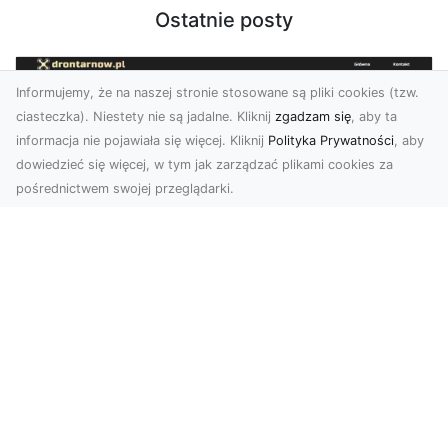
Ostatnie posty
Informujemy, że na naszej stronie stosowane są pliki cookies (tzw.
ciasteczka). Niestety nie są jadalne. Kliknij
zgadzam się
, aby ta
informacja nie pojawiała się więcej. Kliknij
Polityka Prywatności
, aby
dowiedzieć się więcej, w tym jak zarządzać plikami cookies za
pośrednictwem swojej przeglądarki.
Profesjonalne zdjęcia z drona Tarnów –
nowa perspektywa dla Twojego
biznesu
Chcesz podnieść swój biznes na wyższy poziom
i zachwycić klientów wyjątkowymi materiałami