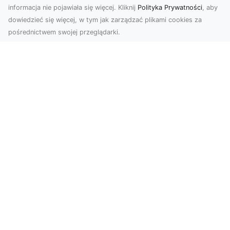
informacja nie pojawiała się więcej. Kliknij
Polityka Prywatności
, aby
dowiedzieć się więcej, w tym jak zarządzać plikami cookies za
pośrednictwem swojej przeglądarki.
Profesjonalne zdjęcia z drona Tarnów –
nowa perspektywa dla Twojego
biznesu
Chcesz podnieść swój biznes na wyższy poziom
i zachwycić klientów wyjątkowymi materiałami
wizual...
Usługi Koparkowe i Wyburzenia w
Radomiu – MA-TRANS Zapewnia