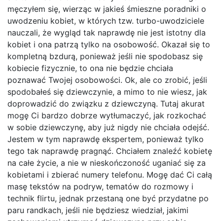
męczyłem się, wierząc w jakieś śmieszne poradniki o
uwodzeniu kobiet, w których tzw. turbo-uwodziciele
nauczali, że wygląd tak naprawdę nie jest istotny dla
kobiet i ona patrzą tylko na osobowość. Okazał się to
kompletną bzdurą, ponieważ jeśli nie spodobasz się
kobiecie fizycznie, to ona nie będzie chciała
poznawać Twojej osobowości. Ok, ale co zrobić, jeśli
spodobałeś się dziewczynie, a mimo to nie wiesz, jak
doprowadzić do związku z dziewczyną. Tutaj akurat
mogę Ci bardzo dobrze wytłumaczyć, jak rozkochać
w sobie dziewczynę, aby już nigdy nie chciała odejść.
Jestem w tym naprawdę ekspertem, ponieważ tylko
tego tak naprawdę pragnąć. Chciałem znaleźć kobietę
na całe życie, a nie w nieskończoność uganiać się za
kobietami i zbierać numery telefonu. Mogę dać Ci całą
masę tekstów na podryw, tematów do rozmowy i
technik flirtu, jednak przestaną one być przydatne po
paru randkach, jeśli nie będziesz wiedział, jakimi