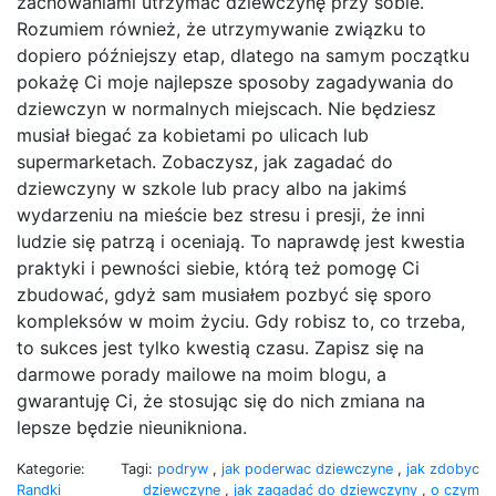
zachowaniami utrzymać dziewczynę przy sobie.
Rozumiem również, że utrzymywanie związku to
dopiero późniejszy etap, dlatego na samym początku
pokażę Ci moje najlepsze sposoby zagadywania do
dziewczyn w normalnych miejscach. Nie będziesz
musiał biegać za kobietami po ulicach lub
supermarketach. Zobaczysz, jak zagadać do
dziewczyny w szkole lub pracy albo na jakimś
wydarzeniu na mieście bez stresu i presji, że inni
ludzie się patrzą i oceniają. To naprawdę jest kwestia
praktyki i pewności siebie, którą też pomogę Ci
zbudować, gdyż sam musiałem pozbyć się sporo
kompleksów w moim życiu. Gdy robisz to, co trzeba,
to sukces jest tylko kwestią czasu. Zapisz się na
darmowe porady mailowe na moim blogu, a
gwarantuję Ci, że stosując się do nich zmiana na
lepsze będzie nieunikniona.
Kategorie:
Tagi:
podryw
,
jak poderwac dziewczyne
,
jak zdobyc
Randki
dziewczyne
,
jak zagadać do dziewczyny
,
o czym