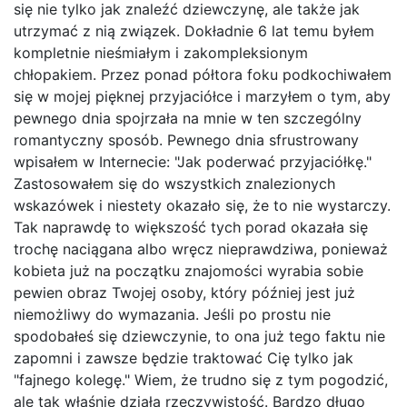
się nie tylko jak znaleźć dziewczynę, ale także jak
utrzymać z nią związek. Dokładnie 6 lat temu byłem
kompletnie nieśmiałym i zakompleksionym
chłopakiem. Przez ponad półtora foku podkochiwałem
się w mojej pięknej przyjaciółce i marzyłem o tym, aby
pewnego dnia spojrzała na mnie w ten szczególny
romantyczny sposób. Pewnego dnia sfrustrowany
wpisałem w Internecie: "Jak poderwać przyjaciółkę."
Zastosowałem się do wszystkich znalezionych
wskazówek i niestety okazało się, że to nie wystarczy.
Tak naprawdę to większość tych porad okazała się
trochę naciągana albo wręcz nieprawdziwa, ponieważ
kobieta już na początku znajomości wyrabia sobie
pewien obraz Twojej osoby, który później jest już
niemożliwy do wymazania. Jeśli po prostu nie
spodobałeś się dziewczynie, to ona już tego faktu nie
zapomni i zawsze będzie traktować Cię tylko jak
"fajnego kolegę." Wiem, że trudno się z tym pogodzić,
ale tak właśnie działa rzeczywistość. Bardzo długo