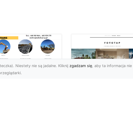
eczka). Niestety nie są jadalne. Kliknij
zgadzam się
, aby ta informacja nie 
rzeglądarki.
ługi Koparkowe i
burzenia w
Niech klimat wielki
domiu – MA-TRANS
miast zagości w
pewnia
Twoim domu!
mpleksowe
związania
Kiedy chcemy stylowo
ozdobić nasze cztery
-TRANS – Specjalista od
ściany, przede wszystki