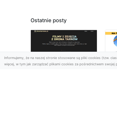
Ostatnie posty
Informujemy, że na naszej stronie stosowane są pliki cookies (tzw. ciast
więcej, w tym jak zarządzać plikami cookies za pośrednictwem swojej p
Us
Profesjonalne zdjęcia
Wy
z drona Tarnów –
Ra
nowa perspektywa
Za
dla Twojego biznesu
Ko
Ro
Chcesz podnieść swój
biznes na wyższy poziom i
MA
zachwycić klientów