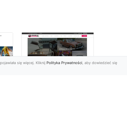
pojawiała się więcej. Kliknij
Polityka Prywatności
, aby dowiedzieć się
ch
Złoty Mustang:
Prezentacja
najdroższej wersji
legendarnego
samochodu w salonie
Forda
m