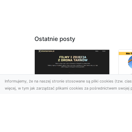
Ostatnie posty
Informujemy, że na naszej stronie stosowane są pliki cookies (tzw. ciast
więcej, w tym jak zarządzać plikami cookies za pośrednictwem swojej p
Us
Profesjonalne zdjęcia
Wy
z drona Tarnów –
Ra
nowa perspektywa
Za
dla Twojego biznesu
Ko
Ro
Chcesz podnieść swój