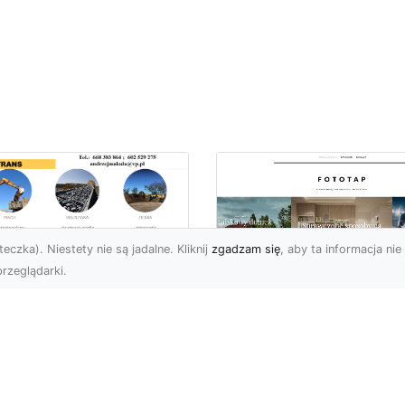
eczka). Niestety nie są jadalne. Kliknij
zgadzam się
, aby ta informacja nie 
rzeglądarki.
ługi Koparkowe i
burzenia w
Niech klimat wielki
domiu – MA-TRANS
miast zagości w
pewnia
Twoim domu!
mpleksowe
związania