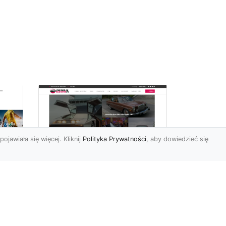
pojawiała się więcej. Kliknij
Polityka Prywatności
, aby dowiedzieć się
ch
Złoty Mustang:
Prezentacja
najdroższej wersji