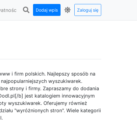
watnośc
Dodaj wpis
Zaloguj się
ww i firm polskich. Najlepszy sposób na
 najpopularniejszych wyszukiwarek.
bre strony i firmy. Zapraszamy do dodania
Dodl.pl[/b] jest katalogiem innowacyjnym
oty wyszukiwarek. Oferujemy również
ziału "wyróżnionych stron". Wiele kategorii
l.