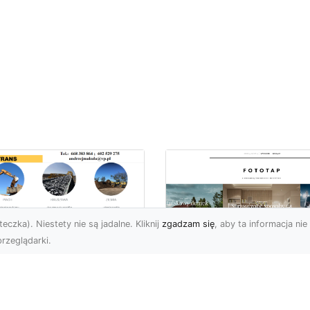
eczka). Niestety nie są jadalne. Kliknij
zgadzam się
, aby ta informacja nie 
rzeglądarki.
ługi Koparkowe i
burzenia w
Niech klimat wielki
domiu – MA-TRANS
miast zagości w
pewnia