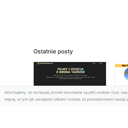
Ostatnie posty
Informujemy, że na naszej stronie stosowane są pliki cookies (tzw. ciast
więcej, w tym jak zarządzać plikami cookies za pośrednictwem swojej p
Us
Profesjonalne zdjęcia
Wy
z drona Tarnów –
Ra
nowa perspektywa
Za