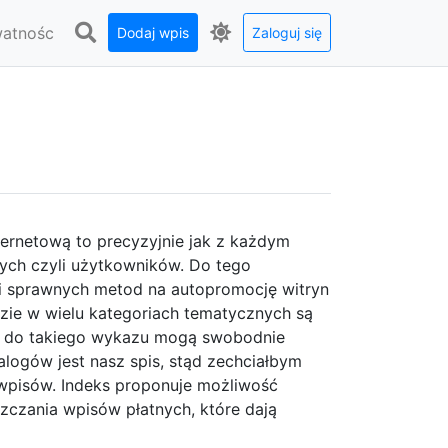
watnośc
Dodaj wpis
Zaloguj się
ternetową to precyzyjnie jak z każdym
ych czyli użytkowników. Do tego
 i sprawnych metod na autopromocję witryn
dzie w wielu kategoriach tematycznych są
ąc do takiego wykazu mogą swobodnie
talogów jest nasz spis, stąd zechciałbym
 wpisów. Indeks proponuje możliwość
zczania wpisów płatnych, które dają