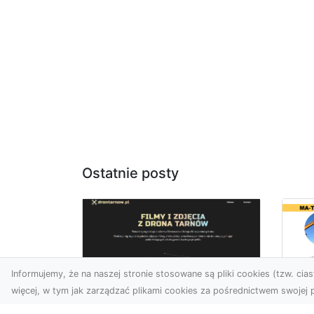
Ostatnie posty
Informujemy, że na naszej stronie stosowane są pliki cookies (tzw. ciast
więcej, w tym jak zarządzać plikami cookies za pośrednictwem swojej p
Us