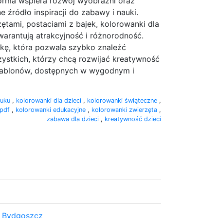
forma wspiera rozwój wyobraźni oraz
e źródło inspiracji do zabawy i nauki.
zętami, postaciami z bajek, kolorowanki dla
arantują atrakcyjność i różnorodność.
rkę, która pozwala szybko znaleźć
ystkich, którzy chcą rozwijać kreatywność
zablonów, dostępnych w wygodnym i
ruku
,
kolorowanki dla dzieci
,
kolorowanki świąteczne
,
 pdf
,
kolorowanki edukacyjne
,
kolorowanki zwierzęta
,
zabawa dla dzieci
,
kreatywność dzieci
 Bydgoszcz