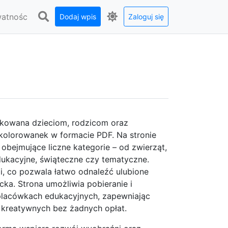
watnośc
Dodaj wpis
Zaloguj się
kowana dzieciom, rodzicom oraz
kolorowanek w formacie PDF. Na stronie
bejmujące liczne kategorie – od zwierząt,
dukacyjne, świąteczne czy tematyczne.
ii, co pozwala łatwo odnaleźć ulubione
a. Strona umożliwia pobieranie i
lacówkach edukacyjnych, zapewniając
kreatywnych bez żadnych opłat.