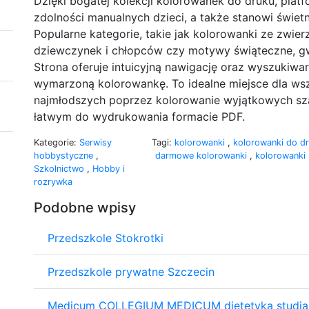
Dzięki bogatej kolekcji kolorowanek do druku, plat
zdolności manualnych dzieci, a także stanowi świetn
Popularne kategorie, takie jak kolorowanki ze zwier
dziewczynek i chłopców czy motywy świąteczne, gw
Strona oferuje intuicyjną nawigację oraz wyszukiwa
wymarzoną kolorowankę. To idealne miejsce dla wsz
najmłodszych poprzez kolorowanie wyjątkowych s
łatwym do wydrukowania formacie PDF.
Kategorie:
Serwisy
Tagi:
kolorowanki
,
kolorowanki do d
hobbystyczne
,
darmowe kolorowanki
,
kolorowanki
Szkolnictwo
,
Hobby i
rozrywka
Podobne wpisy
Przedszkole Stokrotki
Przedszkole prywatne Szczecin
Medicum COLLEGIUM MEDICUM dietetyka studia