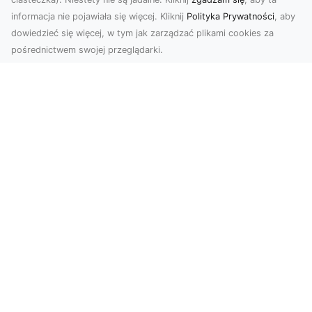
informacja nie pojawiała się więcej. Kliknij
Polityka Prywatności
, aby
dowiedzieć się więcej, w tym jak zarządzać plikami cookies za
pośrednictwem swojej przeglądarki.
Profesjonalne zdjęcia z drona Tarnów –
nowa perspektywa dla Twojego
biznesu
Chcesz podnieść swój biznes na wyższy poziom
i zachwycić klientów wyjątkowymi materiałami
wizual...