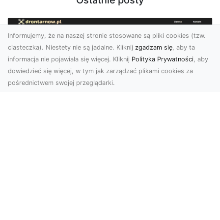
Ostatnie posty
Informujemy, że na naszej stronie stosowane są pliki cookies (tzw.
ciasteczka). Niestety nie są jadalne. Kliknij
zgadzam się
, aby ta
informacja nie pojawiała się więcej. Kliknij
Polityka Prywatności
, aby
dowiedzieć się więcej, w tym jak zarządzać plikami cookies za
pośrednictwem swojej przeglądarki.
Profesjonalne zdjęcia z drona Tarnów –
nowa perspektywa dla Twojego
biznesu
Chcesz podnieść swój biznes na wyższy poziom
i zachwycić klientów wyjątkowymi materiałami
wizual...