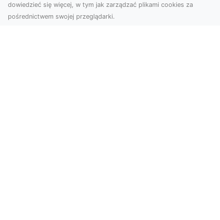
dowiedzieć się więcej, w tym jak zarządzać plikami cookies za
pośrednictwem swojej przeglądarki.
Profesjonalne zdjęcia z drona Tarnów –
nowa perspektywa dla Twojego
biznesu
Chcesz podnieść swój biznes na wyższy poziom
i zachwycić klientów wyjątkowymi materiałami
wizual...