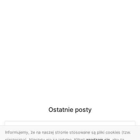
Ostatnie posty
Profesjonalne zdjęcia z drona Tarnów –
Informujemy, że na naszej stronie stosowane są pliki cookies (tzw.
nowa perspektywa dla Twojego
ciasteczka). Niestety nie są jadalne. Kliknij
zgadzam się
, aby ta