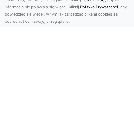
biznesu
informacja nie pojawiała się więcej. Kliknij
Polityka Prywatności
, aby
dowiedzieć się więcej, w tym jak zarządzać plikami cookies za
Chcesz podnieść swój biznes na wyższy poziom
pośrednictwem swojej przeglądarki.
i zachwycić klientów wyjątkowymi materiałami
wizual...
Usługi Koparkowe i Wyburzenia w
Radomiu – MA-TRANS Zapewnia
Kompleksowe Rozwiązania
MA-TRANS – Specjalista od Wyburzeń i
Rozbiórek Firma MA-TRANS z Radomia oferuje
szeroki zakres us...
Niech klimat wielkich miast zagości w
Twoim domu!