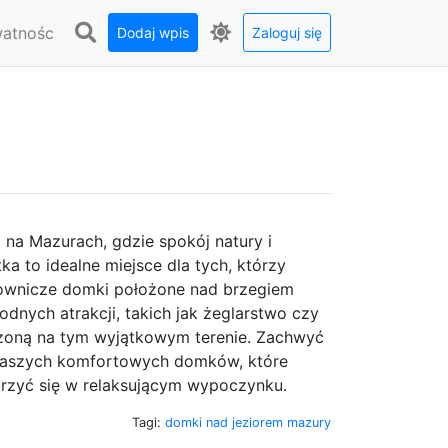
watnośc
Dodaj wpis
Zaloguj się
a Mazurach, gdzie spokój natury i
a to idealne miejsce dla tych, którzy
alownicze domki położone nad brzegiem
dnych atrakcji, takich jak żeglarstwo czy
dzoną na tym wyjątkowym terenie. Zachwyć
z naszych komfortowych domków, które
urzyć się w relaksującym wypoczynku.
Tagi:
domki nad jeziorem mazury