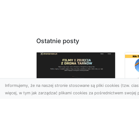
Ostatnie posty
Informujemy, że na naszej stronie stosowane są pliki cookies (tzw. ciast
więcej, w tym jak zarządzać plikami cookies za pośrednictwem swojej p
Us
Profesjonalne zdjęcia
Wy
z drona Tarnów –
Ra
nowa perspektywa
Za
dla Twojego biznesu
Ko
Ro
Chcesz podnieść swój