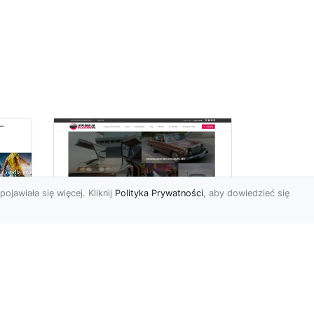
pojawiała się więcej. Kliknij
Polityka Prywatności
, aby dowiedzieć się
ch
Złoty Mustang:
Prezentacja
najdroższej wersji