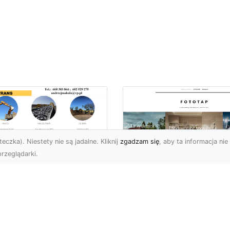
eczka). Niestety nie są jadalne. Kliknij
zgadzam się
, aby ta informacja nie 
rzeglądarki.
ługi Koparkowe i
burzenia w
Niech klimat wielki
domiu – MA-TRANS
miast zagości w
pewnia
Twoim domu!
mpleksowe
związania