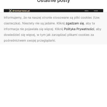
Ostatnie posty
Informujemy, że na naszej stronie stosowane są pliki cookies (tzw.
ciasteczka). Niestety nie są jadalne. Kliknij
zgadzam się
, aby ta
informacja nie pojawiała się więcej. Kliknij
Polityka Prywatności
, aby
dowiedzieć się więcej, w tym jak zarządzać plikami cookies za
pośrednictwem swojej przeglądarki.
Profesjonalne zdjęcia z drona Tarnów –
nowa perspektywa dla Twojego
biznesu
Chcesz podnieść swój biznes na wyższy poziom
i zachwycić klientów wyjątkowymi materiałami
wizual...