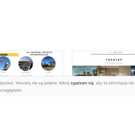
eczka). Niestety nie są jadalne. Kliknij
zgadzam się
, aby ta informacja nie 
rzeglądarki.
ługi Koparkowe i
burzenia w
Niech klimat wielki
domiu – MA-TRANS
miast zagości w
pewnia
Twoim domu!
mpleksowe
związania