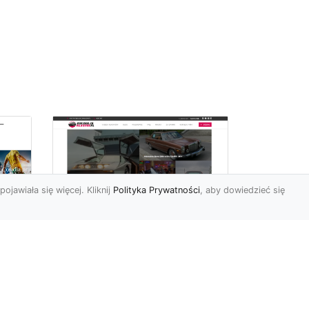
pojawiała się więcej. Kliknij
Polityka Prywatności
, aby dowiedzieć się
ch
Złoty Mustang:
Prezentacja
najdroższej wersji