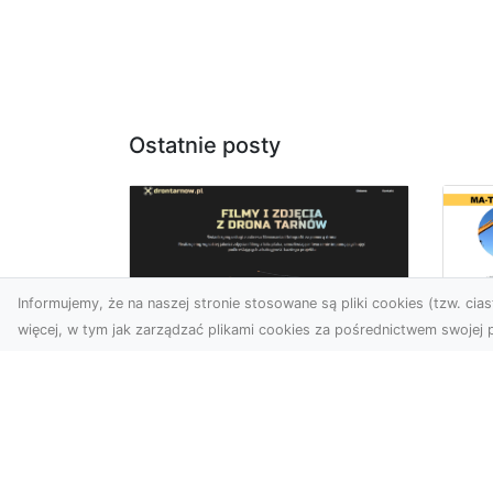
Ostatnie posty
Informujemy, że na naszej stronie stosowane są pliki cookies (tzw. ciast
więcej, w tym jak zarządzać plikami cookies za pośrednictwem swojej p
Us
Profesjonalne zdjęcia
Wy
z drona Tarnów –
Ra
nowa perspektywa
Za
dla Twojego biznesu
Ko
Ro
Chcesz podnieść swój