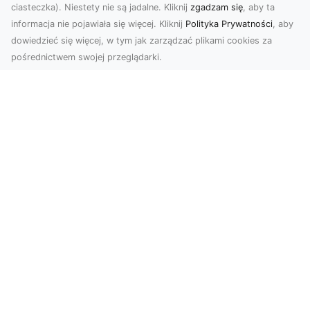
ciasteczka). Niestety nie są jadalne. Kliknij
zgadzam się
, aby ta
informacja nie pojawiała się więcej. Kliknij
Polityka Prywatności
, aby
dowiedzieć się więcej, w tym jak zarządzać plikami cookies za
pośrednictwem swojej przeglądarki.
Profesjonalne zdjęcia z drona Tarnów –
nowa perspektywa dla Twojego
biznesu
Chcesz podnieść swój biznes na wyższy poziom
i zachwycić klientów wyjątkowymi materiałami
wizual...