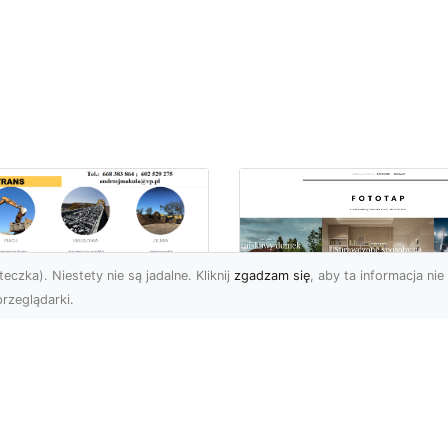
eczka). Niestety nie są jadalne. Kliknij
zgadzam się
, aby ta informacja nie 
rzeglądarki.
ługi Koparkowe i
burzenia w
Niech klimat wielki
domiu – MA-TRANS
miast zagości w
pewnia
Twoim domu!
mpleksowe
związania