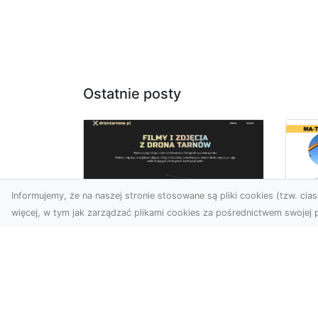
Ostatnie posty
Informujemy, że na naszej stronie stosowane są pliki cookies (tzw. ciast
więcej, w tym jak zarządzać plikami cookies za pośrednictwem swojej p
Us
Profesjonalne zdjęcia
Wy
z drona Tarnów –
Ra
nowa perspektywa
Za
dla Twojego biznesu
Ko
Ro
Chcesz podnieść swój