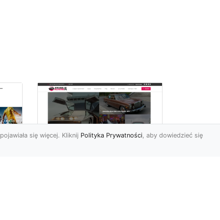
pojawiała się więcej. Kliknij
Polityka Prywatności
, aby dowiedzieć się
ch
Złoty Mustang:
Prezentacja
najdroższej wersji