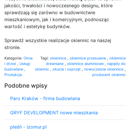
jakości, trwałości i nowoczesnego designu, które
sprawdzają się zarówno w budownictwie
mieszkaniowym, jak i komercyjnym, podnosząc
wartość i estetykę budynków.
Sprawdź wszystkie realizacje okiennic na naszej
stronie.
Kategorie:
Okna
Tagi:
okiennice
,
okiennice przesuwne
,
okiennice
i drzwi
,
Usługi
drewniane
,
okiennice aluminiowe
,
napędy do
budowlane
,
okiennic
,
okucia i osprzęt
,
nowoczesne okiennice
,
Produkcja
producent okiennic
Podobne wpisy
Paro Kraków - firma budowlana
GRYF DEVELOPMENT nowe mieszkania
pleśń - izomur.pl