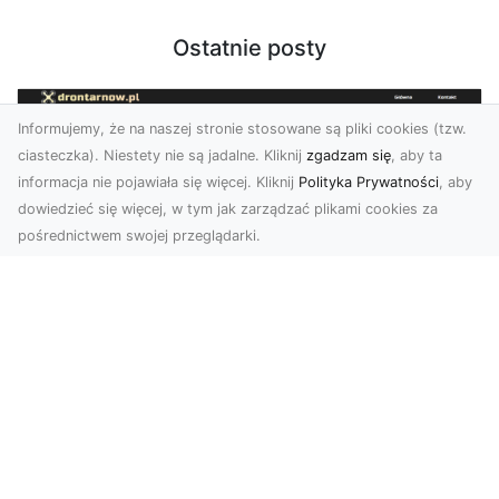
Ostatnie posty
Informujemy, że na naszej stronie stosowane są pliki cookies (tzw.
ciasteczka). Niestety nie są jadalne. Kliknij
zgadzam się
, aby ta
informacja nie pojawiała się więcej. Kliknij
Polityka Prywatności
, aby
dowiedzieć się więcej, w tym jak zarządzać plikami cookies za
pośrednictwem swojej przeglądarki.
Profesjonalne zdjęcia z drona Tarnów –
nowa perspektywa dla Twojego
biznesu
Chcesz podnieść swój biznes na wyższy poziom