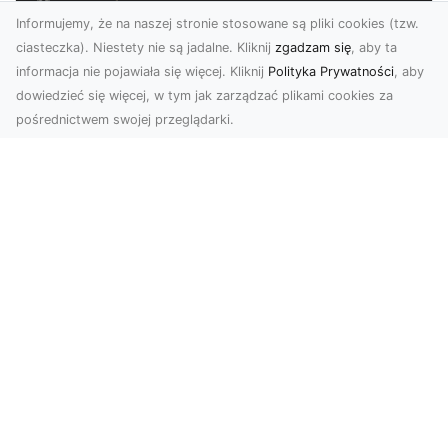
Informujemy, że na naszej stronie stosowane są pliki cookies (tzw.
ciasteczka). Niestety nie są jadalne. Kliknij
zgadzam się
, aby ta
informacja nie pojawiała się więcej. Kliknij
Polityka Prywatności
, aby
dowiedzieć się więcej, w tym jak zarządzać plikami cookies za
pośrednictwem swojej przeglądarki.
Profesjonalne zdjęcia z drona Tarnów –
nowa perspektywa dla Twojego
biznesu
Chcesz podnieść swój biznes na wyższy poziom
i zachwycić klientów wyjątkowymi materiałami
wizual...