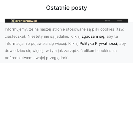
Ostatnie posty
Informujemy, że na naszej stronie stosowane są pliki cookies (tzw.
ciasteczka). Niestety nie są jadalne. Kliknij
zgadzam się
, aby ta
informacja nie pojawiała się więcej. Kliknij
Polityka Prywatności
, aby
dowiedzieć się więcej, w tym jak zarządzać plikami cookies za
pośrednictwem swojej przeglądarki.
Profesjonalne zdjęcia z drona Tarnów –
nowa perspektywa dla Twojego
biznesu
Chcesz podnieść swój biznes na wyższy poziom
i zachwycić klientów wyjątkowymi materiałami