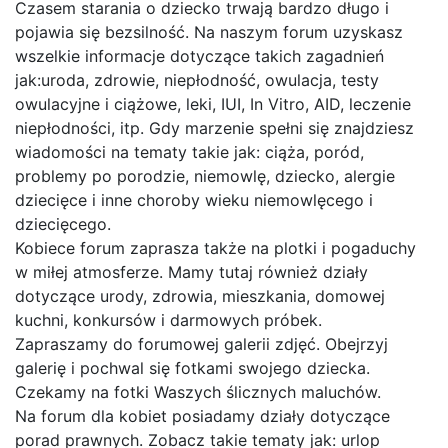
Czasem starania o dziecko trwają bardzo długo i
pojawia się bezsilność. Na naszym forum uzyskasz
wszelkie informacje dotyczące takich zagadnień
jak:uroda, zdrowie, niepłodność, owulacja, testy
owulacyjne i ciążowe, leki, IUI, In Vitro, AID, leczenie
niepłodności, itp. Gdy marzenie spełni się znajdziesz
wiadomości na tematy takie jak: ciąża, poród,
problemy po porodzie, niemowlę, dziecko, alergie
dziecięce i inne choroby wieku niemowlęcego i
dziecięcego.
Kobiece forum zaprasza także na plotki i pogaduchy
w miłej atmosferze. Mamy tutaj również działy
dotyczące urody, zdrowia, mieszkania, domowej
kuchni, konkursów i darmowych próbek.
Zapraszamy do forumowej galerii zdjęć. Obejrzyj
galerię i pochwal się fotkami swojego dziecka.
Czekamy na fotki Waszych ślicznych maluchów.
Na forum dla kobiet posiadamy działy dotyczące
porad prawnych. Zobacz takie tematy jak: urlop