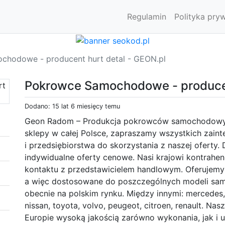
Regulamin
Polityka pry
hodowe - producent hurt detal - GEON.pl
Pokrowce Samochodowe - producen
Dodano: 15 lat 6 miesięcy temu
Geon Radom – Produkcja pokrowców samochodowych,
sklepy w całej Polsce, zapraszamy wszystkich zain
i przedsiębiorstwa do skorzystania z naszej oferty.
indywidualne oferty cenowe. Nasi krajowi kontrahe
kontaktu z przedstawicielem handlowym. Oferujem
a więc dostosowane do poszczególnych modeli sa
obecnie na polskim rynku. Między innymi: mercedes, o
nissan, toyota, volvo, peugeot, citroen, renault. Na
Europie wysoką jakością zarówno wykonania, jak i 