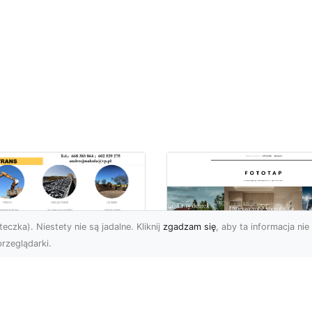
eczka). Niestety nie są jadalne. Kliknij
zgadzam się
, aby ta informacja nie 
rzeglądarki.
ługi Koparkowe i
burzenia w
Niech klimat wielki
domiu – MA-TRANS
miast zagości w