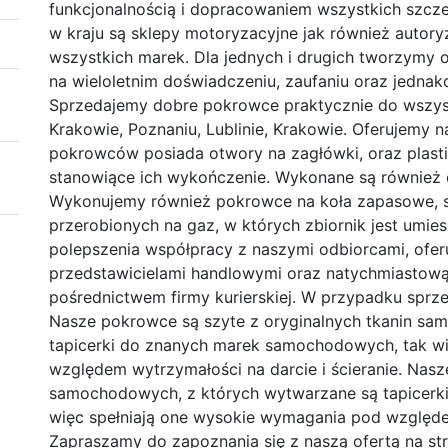
funkcjonalnością i dopracowaniem wszystkich szcz
w kraju są sklepy motoryzacyjne jak również aut
wszystkich marek. Dla jednych i drugich tworzymy o
na wieloletnim doświadczeniu, zaufaniu oraz jedna
Sprzedajemy dobre pokrowce praktycznie do wszys
Krakowie, Poznaniu, Lublinie, Krakowie. Oferujemy
pokrowców posiada otwory na zagłówki, oraz plasti
stanowiące ich wykończenie. Wykonane są również o
Wykonujemy również pokrowce na koła zapasowe, 
przerobionych na gaz, w których zbiornik jest umi
polepszenia współpracy z naszymi odbiorcami, ofer
przedstawicielami handlowymi oraz natychmiastową
pośrednictwem firmy kurierskiej. W przypadku sprz
Nasze pokrowce są szyte z oryginalnych tkanin sa
tapicerki do znanych marek samochodowych, tak w
względem wytrzymałości na darcie i ścieranie. Nasz
samochodowych, z których wytwarzane są tapicerk
więc spełniają one wysokie wymagania pod względem
Zapraszamy do zapoznania się z naszą ofertą na