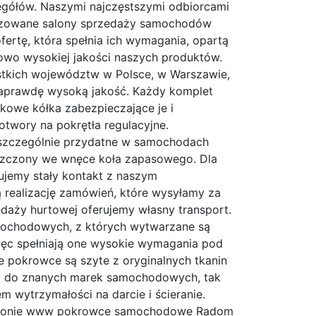
egółów. Naszymi najczęstszymi odbiorcami
oryzowane salony sprzedaży samochodów
fertę, która spełnia ich wymagania, opartą
kowo wysokiej jakości naszych produktów.
tkich województw w Polsce, w Warszawie,
 naprawdę wysoką jakość. Każdy komplet
kowe kółka zabezpieczające je i
twory na pokrętła regulacyjne.
szczególnie przydatne w samochodach
eszczony we wnęce koła zapasowego. Dla
ujemy stały kontakt z naszym
 realizację zamówień, które wysyłamy za
edaży hurtowej oferujemy własny transport.
mochodowych, z których wytwarzane są
ięc spełniają one wysokie wymagania pod
e pokrowce są szyte z oryginalnych tkanin
i do znanych marek samochodowych, tak
 wytrzymałości na darcie i ścieranie.
 stronie www pokrowce samochodowe Radom