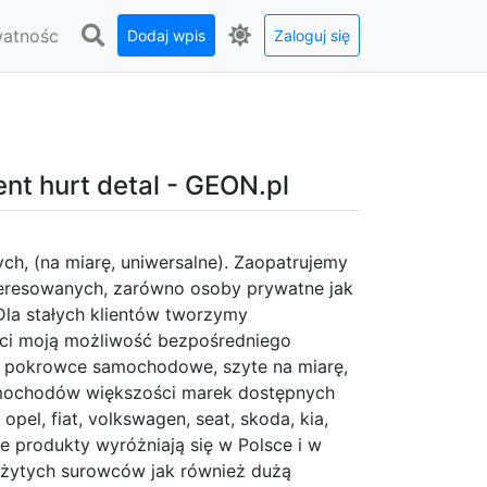
watnośc
Dodaj wpis
Zaloguj się
t hurt detal - GEON.pl
 (na miarę, uniwersalne). Zaopatrujemy
teresowanych, zarówno osoby prywatne jak
 Dla stałych klientów tworzymy
nci moją możliwość bezpośredniego
y pokrowce samochodowe, szyte na miarę,
mochodów większości marek dostępnych
pel, fiat, volkswagen, seat, skoda, kia,
sze produkty wyróżniają się w Polsce i w
użytych surowców jak również dużą