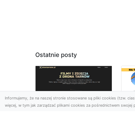
Ostatnie posty
Informujemy, że na naszej stronie stosowane są pliki cookies (tzw. ciast
więcej, w tym jak zarządzać plikami cookies za pośrednictwem swojej p
Us
Profesjonalne zdjęcia
Wy
z drona Tarnów –
Ra
nowa perspektywa