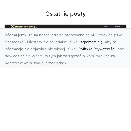
Ostatnie posty
Informujemy, że na naszej stronie stosowane są pliki cookies (tzw.
ciasteczka). Niestety nie są jadalne. Kliknij
zgadzam się
, aby ta
informacja nie pojawiała się więcej. Kliknij
Polityka Prywatności
, aby
dowiedzieć się więcej, w tym jak zarządzać plikami cookies za
pośrednictwem swojej przeglądarki.
Profesjonalne zdjęcia z drona Tarnów –
nowa perspektywa dla Twojego
biznesu
Chcesz podnieść swój biznes na wyższy poziom