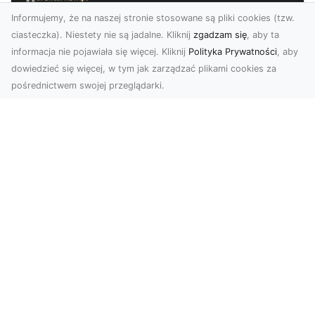
Informujemy, że na naszej stronie stosowane są pliki cookies (tzw.
ciasteczka). Niestety nie są jadalne. Kliknij
zgadzam się
, aby ta
informacja nie pojawiała się więcej. Kliknij
Polityka Prywatności
, aby
dowiedzieć się więcej, w tym jak zarządzać plikami cookies za
pośrednictwem swojej przeglądarki.
Profesjonalne zdjęcia z drona Tarnów –
nowa perspektywa dla Twojego
biznesu
Chcesz podnieść swój biznes na wyższy poziom
i zachwycić klientów wyjątkowymi materiałami
wizual...