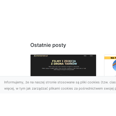
Ostatnie posty
Informujemy, że na naszej stronie stosowane są pliki cookies (tzw. ciast
więcej, w tym jak zarządzać plikami cookies za pośrednictwem swojej p
Us
Profesjonalne zdjęcia
Wy
z drona Tarnów –
Ra
nowa perspektywa
Za