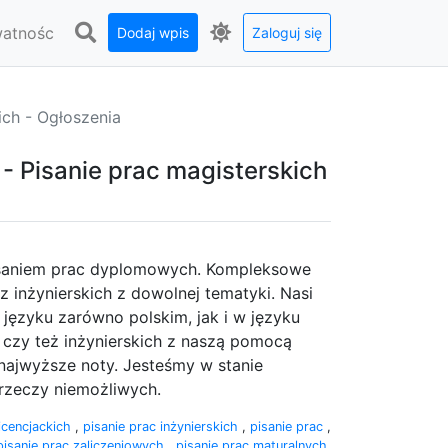
watnośc
Dodaj wpis
Zaloguj się
kich - Ogłoszenia
- Pisanie prac magisterskich
pisaniem prac dyplomowych. Kompleksowe
z inżynierskich z dowolnej tematyki. Nasi
języku zarówno polskim, jak i w języku
ch czy też inżynierskich z naszą pomocą
 najwyższe noty. Jesteśmy w stanie
rzeczy niemożliwych.
licencjackich
,
pisanie prac inżynierskich
,
pisanie prac
,
pisanie prac zaliczeniowych
,
pisanie prac maturalnych.