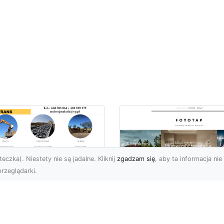
eczka). Niestety nie są jadalne. Kliknij
zgadzam się
, aby ta informacja nie 
rzeglądarki.
ługi Koparkowe i
burzenia w
Niech klimat wielki
domiu – MA-TRANS
miast zagości w
pewnia