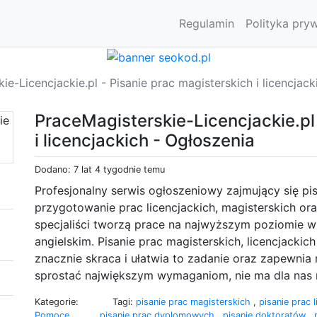
Regulamin
Polityka pry
ie-Licencjackie.pl - Pisanie prac magisterskich i licencjac
PraceMagisterskie-Licencjackie.pl 
i licencjackich - Ogłoszenia
Dodano: 7 lat 4 tygodnie temu
Profesjonalny serwis ogłoszeniowy zajmujący się 
przygotowanie prac licencjackich, magisterskich ora
specjaliści tworzą prace na najwyższym poziomie w 
angielskim. Pisanie prac magisterskich, licencjacki
znacznie skraca i ułatwia to zadanie oraz zapewnia
sprostać największym wymaganiom, nie ma dla nas 
Kategorie:
Tagi:
pisanie prac magisterskich
,
pisanie prac 
Pomoce
pisanie prac dyplomowych
,
pisanie doktoratów
,